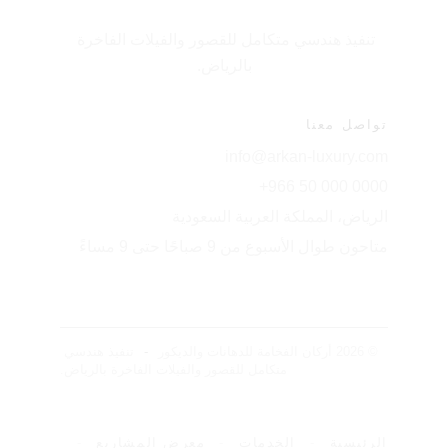
تنفيذ هندسي متكامل للقصور والفيلات الفاخرة 
بالرياض.
تواصل معنا
info@arkan-luxury.com
+966 50 000 0000
الرياض، المملكة العربية السعودية
متاحون طوال الأسبوع من 9 صباحًا حتى 9 مساءً
© 2026 أركان الفخامة للدهانات والديكور
-
تنفيذ هندسي 
متكامل للقصور والفيلات الفاخرة بالرياض.
الرئيسية
-
الخدمات
-
معرض المشاريع
-