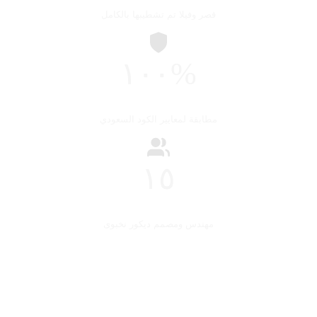
قصر وفيلا تم تشطيبها بالكامل
١٠٠%
مطابقة لمعايير الكود السعودي
١٥
مهندس ومصمم ديكور نخبوى